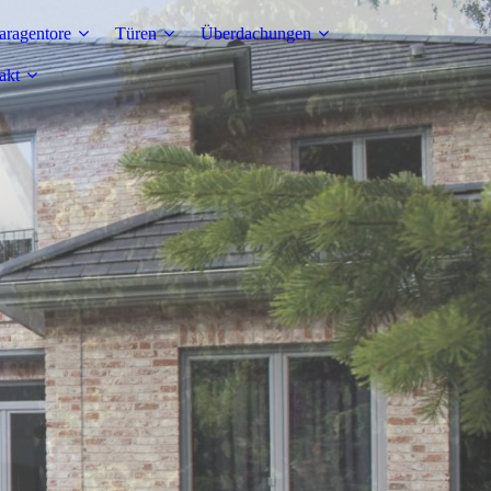
aragentore
Türen
Überdachungen
akt