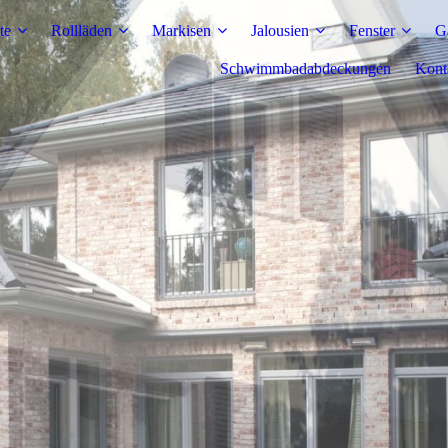
te
Rollläden
Markisen
Jalousien
Fenster
G
Schwimmbadabdeckungen
Kont