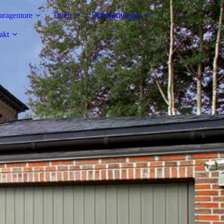
aragentore
Türen
Überdachungen
akt