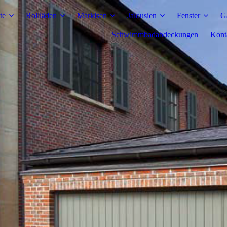
te
Rollläden
Markisen
Jalousien
Fenster
G
Schwimmbadabdeckungen
Kont